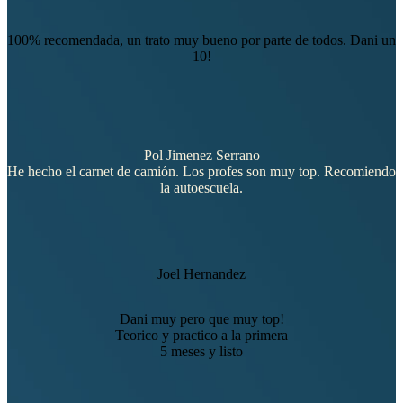
100% recomendada, un trato muy bueno por parte de todos. Dani un
10!
Pol Jimenez Serrano
He hecho el carnet de camión. Los profes son muy top. Recomiendo
la autoescuela.
Joel Hernandez
Dani muy pero que muy top!
Teorico y practico a la primera
5 meses y listo