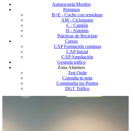
Autoescuela Monfen
Permisos
B+E - Coche con remolque
AM - Ciclomotor
C - Camión
D - Autobús
Prácticas de Reciclaje
Cursos
CAP Formación continua
CAP Inicial
CAP Ampliación
Gestoría tráfico
Zona Alumnos
Test Onlie
Consulta tu nota
Comprueba tus Puntos
DGT Tráfico
ESPECIALISTAS EN