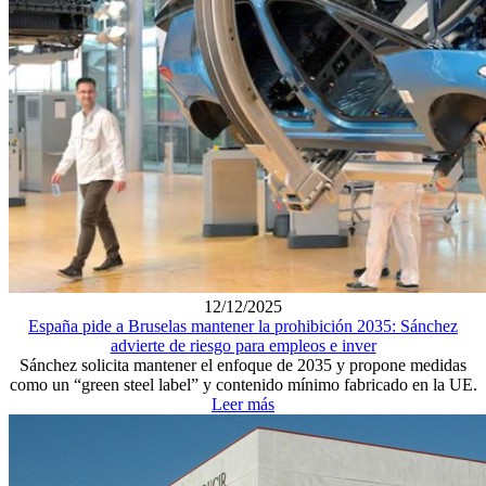
12/12/2025
España pide a Bruselas mantener la prohibición 2035: Sánchez
advierte de riesgo para empleos e inver
Sánchez solicita mantener el enfoque de 2035 y propone medidas
como un “green steel label” y contenido mínimo fabricado en la UE.
Leer más