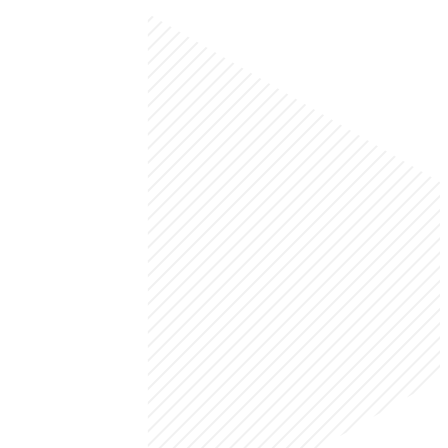
Gestiones administrativas
+300
Clientes asesorados
+10
Años de experiencia en trámites
¡Contáctanos!