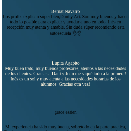
Bernat Navarro
Los profes explican súper bien,Dani y Ari. Son muy buenos y hacen
todo lo posible para explicar y ayudar a uno en todo. Inés en
recepción muy atenta y amable. Sin duda súper recomiendo esta
autoescuela 👌👌
Lupita Agapito
Muy buen trato, muy buenos profesores, atentos a las necesidades
de los clientes. Gracias a Dani y Joan me saqué todo a la primera!
Inés es un sol y muy atenta a las necesidades horarias de los
alumnos. Gracias otra vez!
grace essien
Mi experiencia ha sido muy buena, sobretodo en la parte practica,