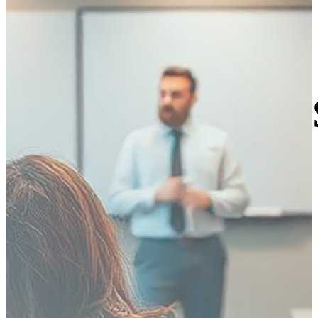
Permisos
Profesionale
Formación especializada en permisos C
(Camión) y D (Autobús) + cursos CAP.
Preparación profesional de calidad para
conductores profesionales.
VER PERMISOS
CURSOS CAP