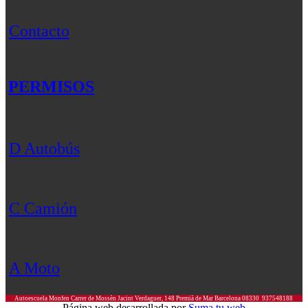
Contacto
PERMISOS
D Autobús
C Camión
A Moto
Autoescuela Monfen
Carrer de Mossèn Jacint Verdaguer, 148
Premià de Mar
Barcelona
08330
937548188
Página web desarrollada por
Suma tu web